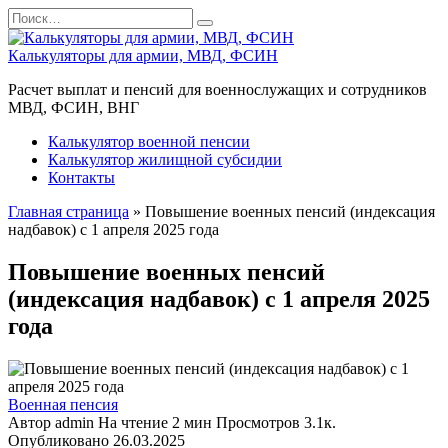
Перейти
Search
к
for:
содержанию
Калькуляторы для армии, МВД, ФСИН
Расчет выплат и пенсий для военнослужащих и сотрудников
МВД, ФСИН, ВНГ
Калькулятор военной пенсии
Калькулятор жилищной субсидии
Контакты
Главная страница
»
Повышение военных пенсий (индексация
надбавок) с 1 апреля 2025 года
Повышение военных пенсий
(индексация надбавок) с 1 апреля 2025
года
Военная пенсия
Автор
admin
На чтение
2 мин
Просмотров
3.1к.
Опубликовано
26.03.2025