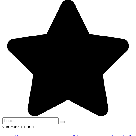
Search
for:
Свежие записи