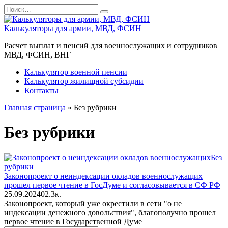
Перейти
Search
к
for:
содержанию
Калькуляторы для армии, МВД, ФСИН
Расчет выплат и пенсий для военнослужащих и сотрудников
МВД, ФСИН, ВНГ
Калькулятор военной пенсии
Калькулятор жилищной субсидии
Контакты
Главная страница
»
Без рубрики
Без рубрики
Без
рубрики
Законопроект о неиндексации окладов военнослужащих
прошел первое чтение в ГосДуме и согласовывается в СФ РФ
25.09.2024
0
2.3к.
Законопроект, который уже окрестили в сети "о не
индексации денежного довольствия", благополучно прошел
первое чтение в Государственной Думе